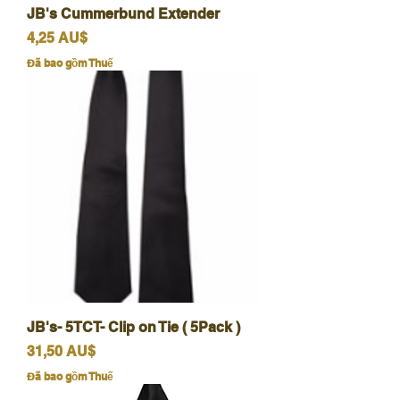
JB's Cummerbund Extender
Giá
4,25 AU$
Đã bao gồm Thuế
JB's- 5TCT- Clip on Tie ( 5Pack )
Giá
31,50 AU$
Đã bao gồm Thuế