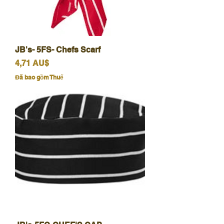
JB's- 5FS- Chefs Scarf
Giá
4,71 AU$
Đã bao gồm Thuế