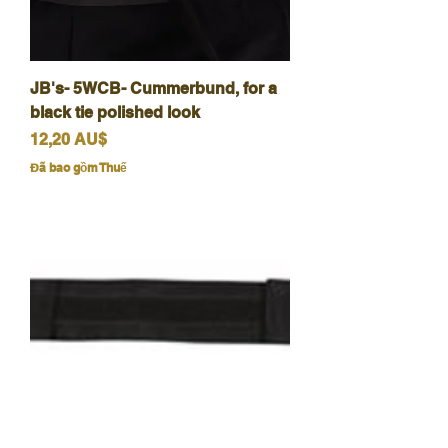
JB's- 5WCB- Cummerbund, for a
black tie polished look
Giá
12,20 AU$
Đã bao gồm Thuế