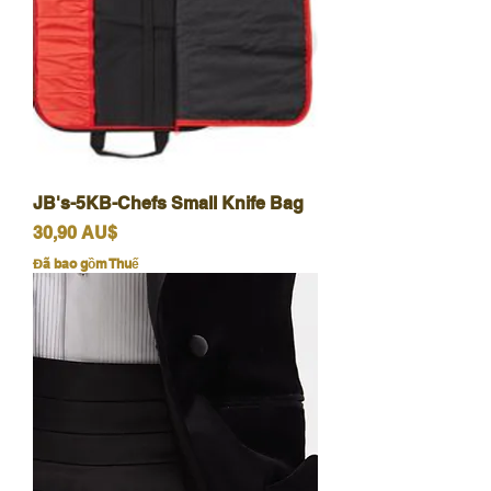
JB's-5KB-Chefs Small Knife Bag
Giá
30,90 AU$
Đã bao gồm Thuế