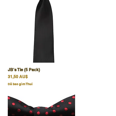
JB's Tie (5 Pack)
Giá
31,50 AU$
Đã bao gồm Thuế