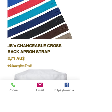
JB's CHANGEABLE CROSS
BACK APRON STRAP
Giá
2,71 AU$
Đã bao gồm Thuế
Phone
Email
https://www.facebook.com/wasafetyproduct