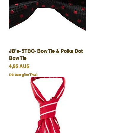
JB's- 5TBO- Bow Tie & Polka Dot
Bow Tie
Giá
4,95 AU$
Đã bao gồm Thuế