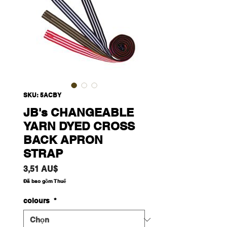
SKU: 5ACBY
JB's CHANGEABLE
YARN DYED CROSS
BACK APRON
STRAP
Giá
3,51 AU$
Đã bao gồm Thuế
colours
*