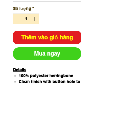
Số lượng
*
Thêm vào giỏ hàng
Mua ngay
Details
100% polyester herringbone
Clean finish with button hole to
attach on apron
Strap size: 3cm (width) X 130cm
(length)