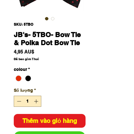
SKU: 5TBO
JB's- 5TBO- Bow Tie
& Polka Dot Bow Tie
Giá
4,95 AU$
Đã bao gồm Thuế
colour
*
Số lượng
*
Thêm vào giỏ hàng