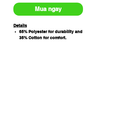
Mua ngay
Details
65% Polyester for durability and
35% Cotton for comfort.
One-size-fits-most cap with
elastic strap on back for stretch
Easy care fabric
Relaxed circumference - 58cm