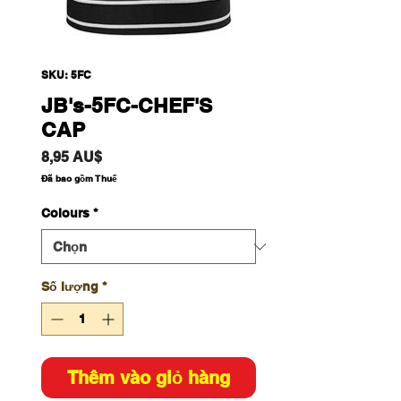
SKU: 5FC
JB's-5FC-CHEF'S
CAP
Giá
8,95 AU$
Đã bao gồm Thuế
Colours
*
Số lượng
*
Thêm vào giỏ hàng