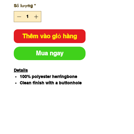
Số lượng
*
Thêm vào giỏ hàng
Mua ngay
Details
100% polyester herringbone
Clean finish with a buttonhole
to attach on the apron
130cm (length) x 3.2cm (width)
Apron sold separately
Two Straps per pack