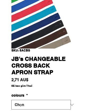
SKU: 5ACBS
JB's CHANGEABLE
CROSS BACK
APRON STRAP
Giá
2,71 AU$
Đã bao gồm Thuế
colours
*