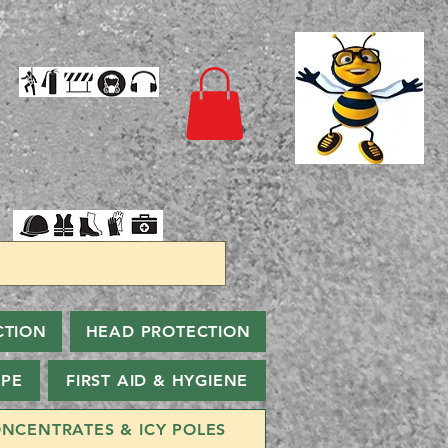
CTION
HEAD PROTECTION
PPE
FIRST AID & HYGIENE
NCENTRATES & ICY POLES