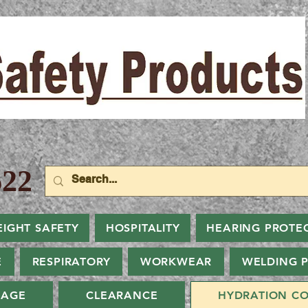
22
EIGHT SAFETY
HOSPITALITY
HEARING PROTE
E
RESPIRATORY
WORKWEAR
WELDING 
NAGE
CLEARANCE
HYDRATION CO