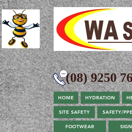
(08) 9250 76
HOME
HYDRATION
H
SITE SAFETY
SAFETY/PP
FOOTWEAR
SIG