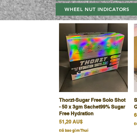
WHEEL NUT INDICATORS
Thorzt-Sugar Free Solo Shot
Xem nhanh
S
- 50 x 3gm Sachet99% Sugar
Q
Free Hydration
G
6
Giá
51,20 AU$
Đ
Đã bao gồm Thuế