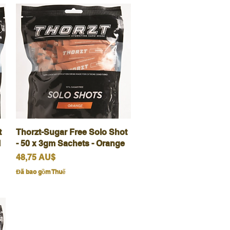
t
Thorzt-Sugar Free Solo Shot
Xem nhanh
l
- 50 x 3gm Sachets - Orange
Giá
48,75 AU$
Đã bao gồm Thuế