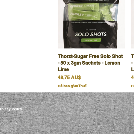
Thorzt-Sugar Free Solo Shot
Xem nhanh
T
- 50 x 3gm Sachets - Lemon
-
Lime
L
Giá
G
48,75 AU$
4
Đã bao gồm Thuế
Đ
rivacy Policy