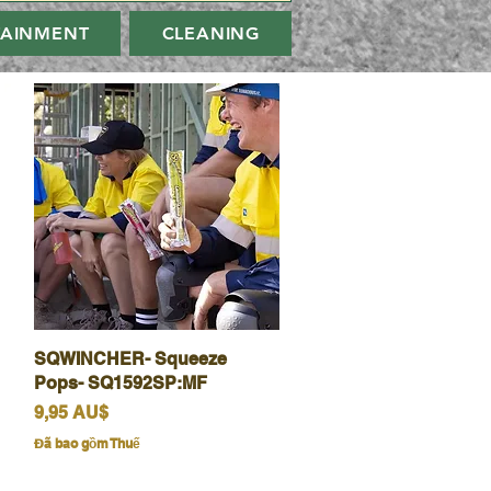
TAINMENT
CLEANING
SQWINCHER- Squeeze
Xem nhanh
Pops- SQ1592SP:MF
Giá
9,95 AU$
Đã bao gồm Thuế