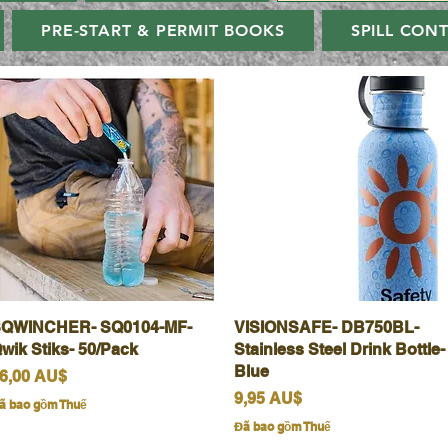
PRE-START & PERMIT BOOKS
SPILL CON
QWINCHER- SQ0104-MF-
Xem nhanh
VISIONSAFE- DB750BL-
Xem nhanh
wik Stiks- 50/Pack
Stainless Steel Drink Bottle-
Blue
iá
6,00 AU$
Giá
9,95 AU$
ã bao gồm Thuế
Đã bao gồm Thuế