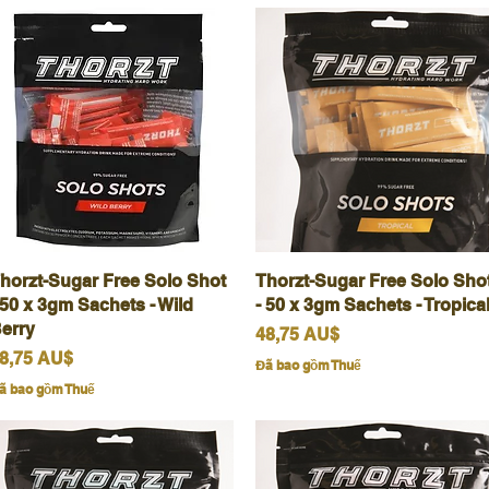
horzt-Sugar Free Solo Shot
Xem nhanh
Thorzt-Sugar Free Solo Sho
Xem nhanh
 50 x 3gm Sachets - Wild
- 50 x 3gm Sachets - Tropica
erry
Giá
48,75 AU$
iá
8,75 AU$
Đã bao gồm Thuế
ã bao gồm Thuế