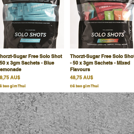
horzt-Sugar Free Solo Shot
Xem nhanh
Thorzt-Sugar Free Solo Sho
Xem nhanh
 50 x 3gm Sachets - Blue
- 50 x 3gm Sachets - Mixed
emonade
Flavours
iá
Giá
8,75 AU$
48,75 AU$
ã bao gồm Thuế
Đã bao gồm Thuế