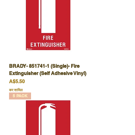
BRADY- 851741-1 (Single)- Fire
Extinguisher (Self Adhesive Vinyl)
मूल्य
A$5.50
कर शामिल
5 PACK