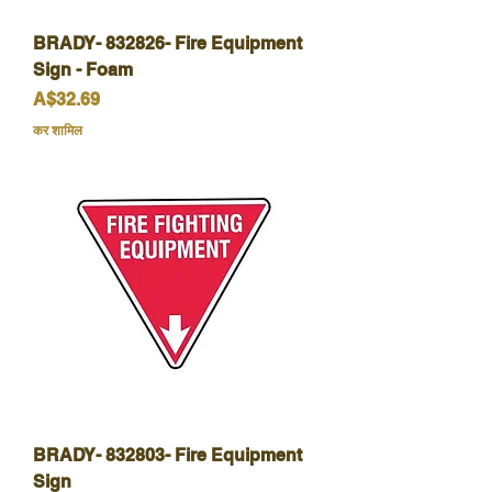
BRADY- 832826- Fire Equipment
Sign - Foam
मूल्य
A$32.69
कर शामिल
BRADY- 832803- Fire Equipment
Sign