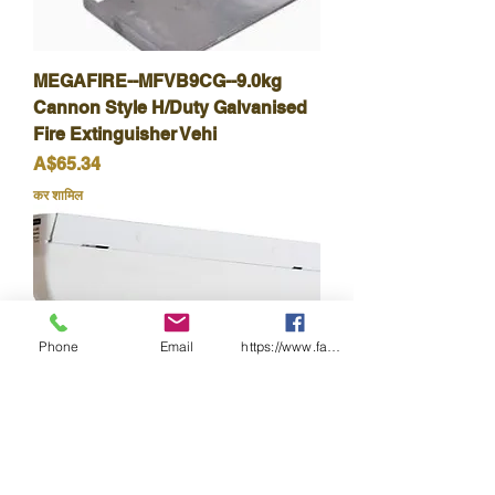
MEGAFIRE--MFVB9CG--9.0kg
Cannon Style H/Duty Galvanised
Fire Extinguisher Vehi
मूल्य
A$65.34
कर शामिल
Phone
Email
https://www.facebook.com/wasafetyproduct