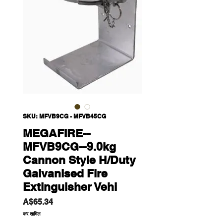
SKU: MFVB9CG - MFVB45CG
MEGAFIRE--
MFVB9CG--9.0kg
Cannon Style H/Duty
Galvanised Fire
Extinguisher Vehi
मूल्य
A$65.34
कर शामिल