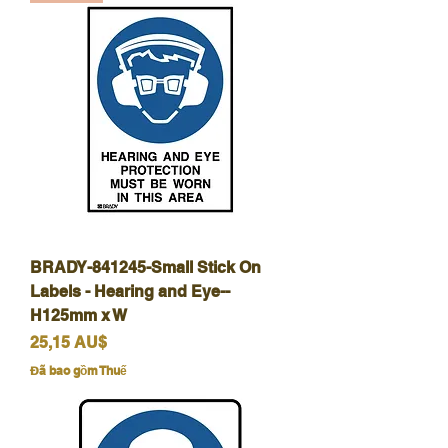
BRADY-841245-Small Stick On
Labels - Hearing and Eye--
H125mm x W
Giá
25,15 AU$
Đã bao gồm Thuế