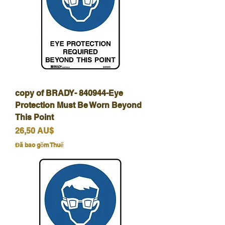
copy of BRADY- 840944-Eye
Protection Must Be Worn Beyond
This Point
Giá
26,50 AU$
Đã bao gồm Thuế