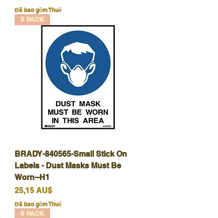
Đã bao gồm Thuế
5 PACK
BRADY-840565-Small Stick On
Labels - Dust Masks Must Be
Worn--H1
Giá
25,15 AU$
Đã bao gồm Thuế
5 PACK