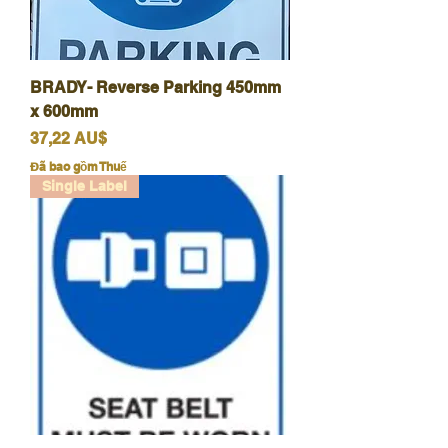
BRADY- Reverse Parking 450mm
x 600mm
Giá
37,22 AU$
Đã bao gồm Thuế
Single Label