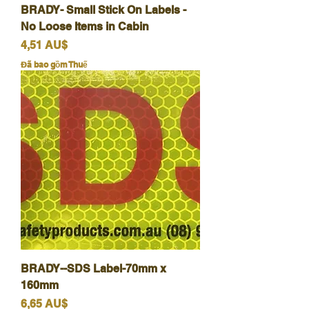
BRADY- Small Stick On Labels -
No Loose Items in Cabin
Giá
4,51 AU$
Đã bao gồm Thuế
BRADY--SDS Label-70mm x
160mm
Giá
6,65 AU$