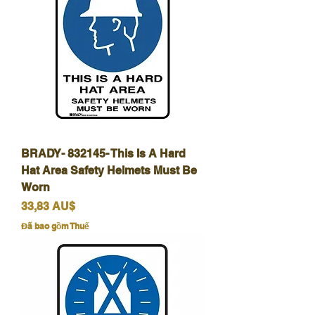
BRADY- 832145- This Is A Hard
Hat Area Safety Helmets Must Be
Worn
Giá
33,83 AU$
Đã bao gồm Thuế