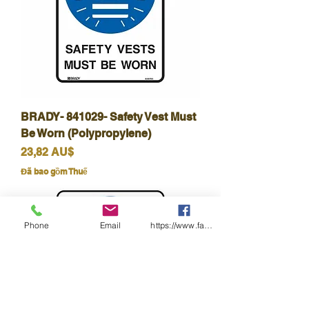
BRADY- 841029- Safety Vest Must
Be Worn (Polypropylene)
Giá
23,82 AU$
Đã bao gồm Thuế
Phone
Email
https://www.facebook.com/wasafetyproduct