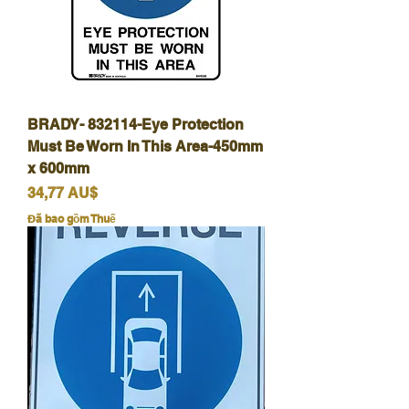
BRADY- 832114-Eye Protection
Must Be Worn In This Area-450mm
x 600mm
Giá
34,77 AU$
Đã bao gồm Thuế