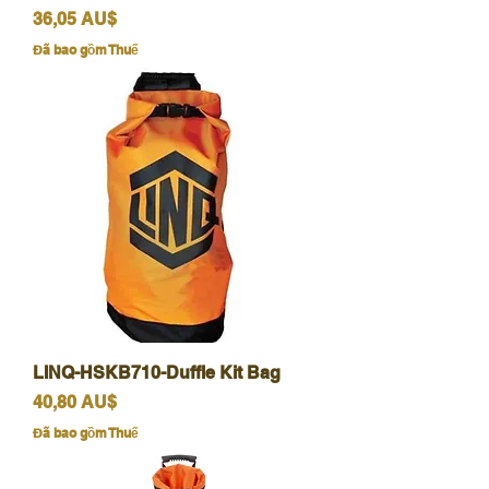
Giá
36,05 AU$
Đã bao gồm Thuế
LINQ-HSKB710-Duffle Kit Bag
Giá
40,80 AU$
Đã bao gồm Thuế