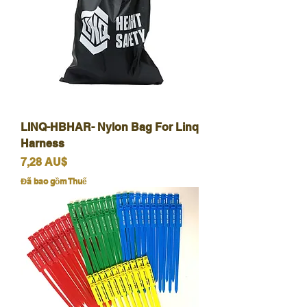
LINQ-HBHAR- Nylon Bag For Linq
Harness
Giá
7,28 AU$
Đã bao gồm Thuế