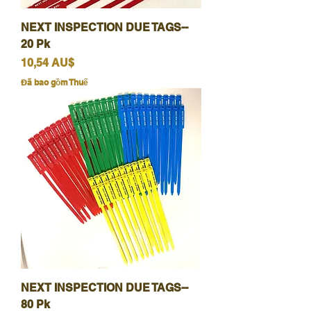
NEXT INSPECTION DUE TAGS--
20 Pk
Giá
10,54 AU$
Đã bao gồm Thuế
NEXT INSPECTION DUE TAGS--
80 Pk