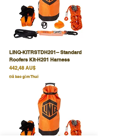
LINQ-KITRSTDH201-- Standard
Roofers Kit-H201 Harness
Giá
442,48 AU$
Đã bao gồm Thuế