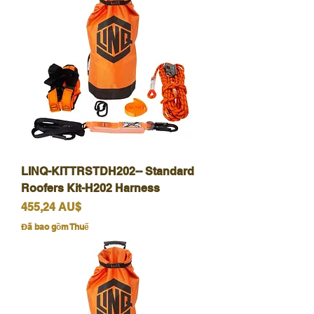
LINQ-KITTRSTDH202-- Standard
Roofers Kit-H202 Harness
Giá
455,24 AU$
Đã bao gồm Thuế