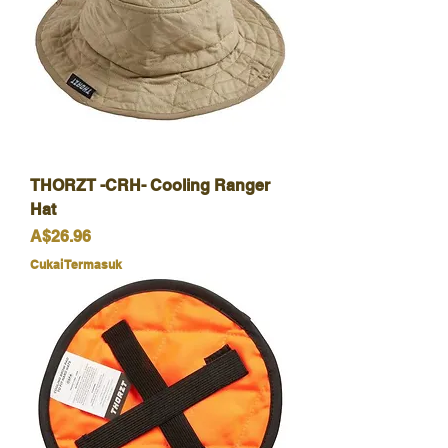
THORZT -CRH- Cooling Ranger
Hat
Harga
A$26.96
Cukai Termasuk