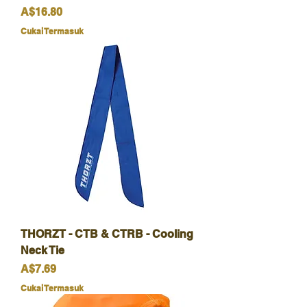
Harga
A$16.80
Cukai Termasuk
THORZT - CTB & CTRB - Cooling
Neck Tie
Harga
A$7.69
Cukai Termasuk