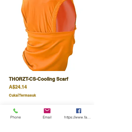
THORZT-CS-Cooling Scarf
Harga
A$24.14
Cukai Termasuk
Phone
Email
https://www.facebook.com/wasafetyproduct