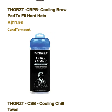
THORZT -CBPB- Cooling Brow
Pad To Fit Hard Hats
Harga
A$11.98
Cukai Termasuk
THORZT - CSB - Cooling Chill
Towel