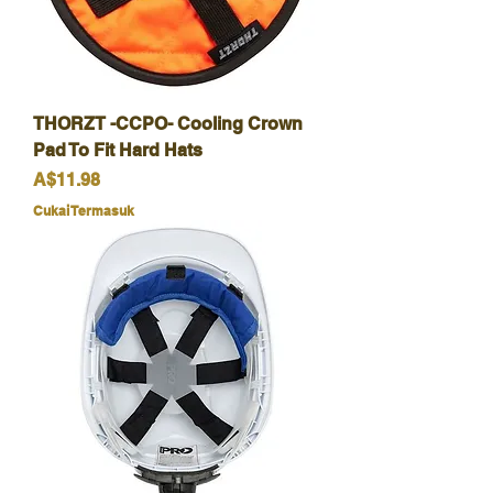
THORZT -CCPO- Cooling Crown
Pad To Fit Hard Hats
Harga
A$11.98
Cukai Termasuk