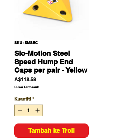
SKU: SMSEC
Slo-Motion Steel
Speed Hump End
Caps per pair - Yellow
Harga
A$118.58
Cukai Termasuk
Kuantiti
*
Tambah ke Troli