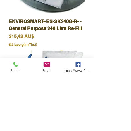
ENVIROSMART--ES-SK240G-R- -
General Purpose 240 Litre Re-Fill
Giá
315,42 AU$
Đã bao gồm Thuế
Phone
Email
https://www.facebook.com/wasafetyproduct