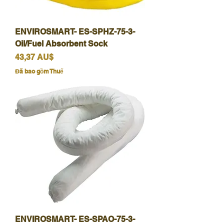
ENVIROSMART- ES-SPHZ-75-3-
Oil/Fuel Absorbent Sock
Giá
43,37 AU$
Đã bao gồm Thuế
ENVIROSMART- ES-SPAO-75-3-