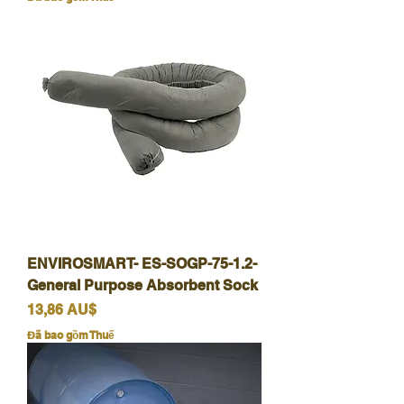
ENVIROSMART- ES-SOGP-75-1.2-
General Purpose Absorbent Sock
Giá
13,86 AU$
Đã bao gồm Thuế