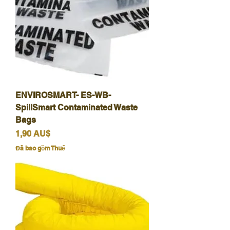
ENVIROSMART- ES-WB-
SpillSmart Contaminated Waste
Bags
Giá
1,90 AU$
Đã bao gồm Thuế