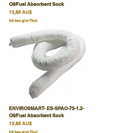
Oil/Fuel Absorbent Sock
Giá
13,86 AU$
Đã bao gồm Thuế
ENVIROSMART- ES-SPAO-75-1.2-
Oil/Fuel Absorbent Sock
Giá
13,86 AU$
Đã bao gồm Thuế