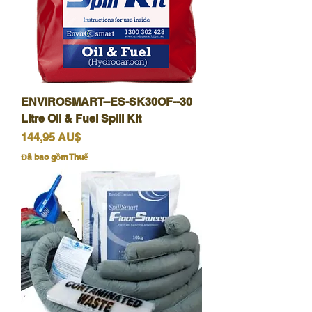
ENVIROSMART--ES-SK30OF--30
Litre Oil & Fuel Spill Kit
Giá
144,95 AU$
Đã bao gồm Thuế