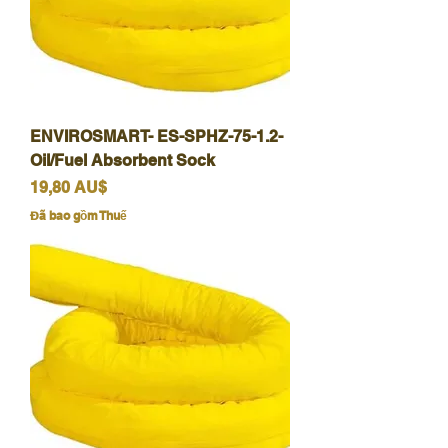
ENVIROSMART- ES-SPHZ-75-1.2-
Oil/Fuel Absorbent Sock
Giá
19,80 AU$
Đã bao gồm Thuế