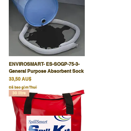
ENVIROSMART- ES-SOGP-75-3-
General Purpose Absorbent Sock
Giá
33,50 AU$
Đã bao gồm Thuế
30 litre