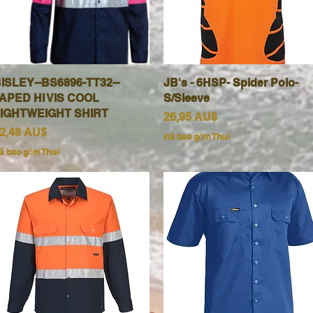
ISLEY--BS6896-TT32--
Xem nhanh
JB's - 6HSP- Spider Polo-
Xem nhanh
APED HI VIS COOL
S/Sleeve
IGHTWEIGHT SHIRT
Giá
26,95 AU$
iá
2,48 AU$
Đã bao gồm Thuế
ã bao gồm Thuế