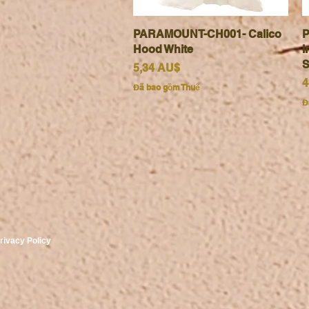
PARAMOUNT-CH001- Calico
Xem nhanh
P
Hood White
I
S
Giá
5,34 AU$
G
4
Đã bao gồm Thuế
Đ
rivacy Policy