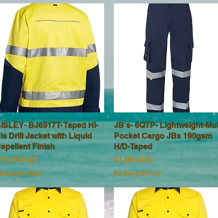
ISLEY- BJ6917T- Taped Hi-
Xem nhanh
JB's- 6QTP- Lightweight-Mul
Xem nhanh
is Drill Jacket with Liquid
Pocket Cargo JBs 190gsm
epellent Finish
H/D-Taped
iá
Giá
10,90 AU$
41,95 AU$
ã bao gồm Thuế
Đã bao gồm Thuế