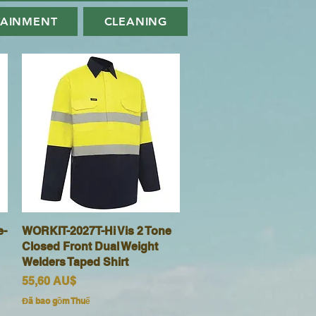
TAINMENT
CLEANING
e-
WORKIT-2027T-Hi Vis 2 Tone
Xem nhanh
Closed Front Dual Weight
Welders Taped Shirt
Giá
55,60 AU$
Đã bao gồm Thuế