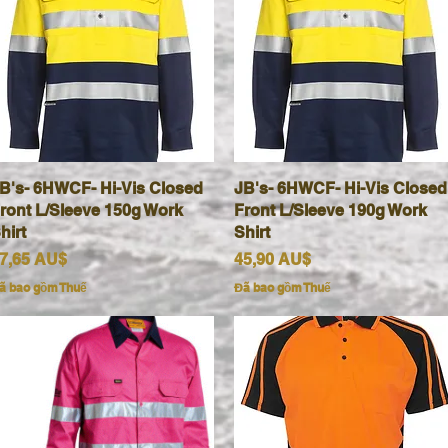
B's- 6HWCF- Hi-Vis Closed
Xem nhanh
JB's- 6HWCF- Hi-Vis Closed
Xem nhanh
ront L/Sleeve 150g Work
Front L/Sleeve 190g Work
hirt
Shirt
iá
Giá
7,65 AU$
45,90 AU$
ã bao gồm Thuế
Đã bao gồm Thuế