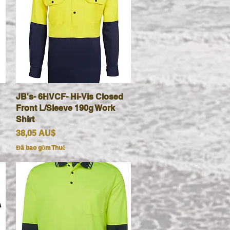
JB's- 6HVCF- Hi-Vis Closed
Xem nhanh
Front L/Sleeve 190g Work
Shirt
Giá
38,05 AU$
Đã bao gồm Thuế