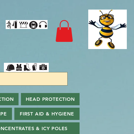
CTION
HEAD PROTECTION
PPE
FIRST AID & HYGIENE
NCENTRATES & ICY POLES