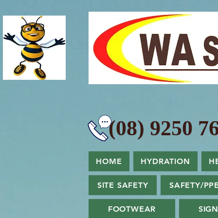
(08) 9250 76
HOME
HYDRATION
H
SITE SAFETY
SAFETY/PP
FOOTWEAR
SIG