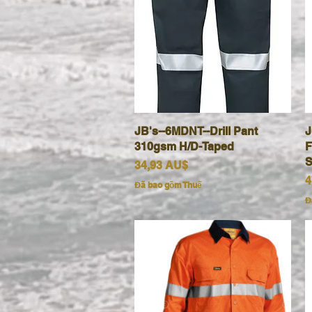
JB's--6MDNT--Drill Pant
Xem nhanh
J
310gsm H/D-Taped
F
S
Giá
34,93 AU$
G
4
Đã bao gồm Thuế
Đ