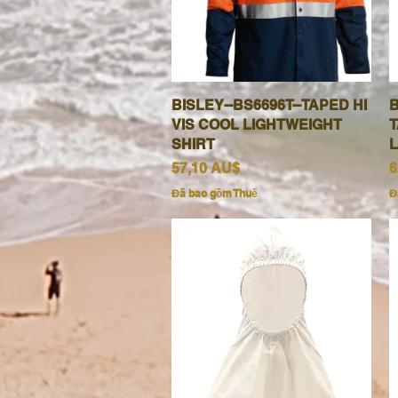
BISLEY--BS6696T--TAPED HI
Xem nhanh
B
VIS COOL LIGHTWEIGHT
T
SHIRT
L
Giá
G
57,10 AU$
6
Đã bao gồm Thuế
Đ