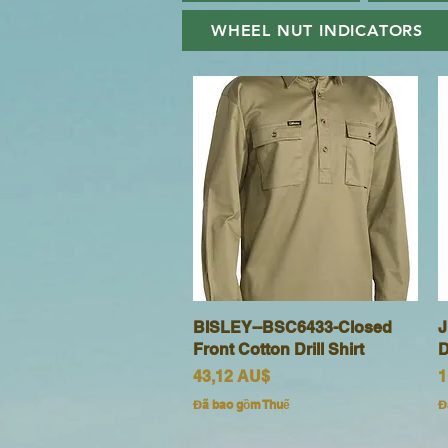
WHEEL NUT INDICATORS
BISLEY--BSC6433-Closed
Xem nhanh
J
Front Cotton Drill Shirt
D
Giá
G
43,12 AU$
1
Đã bao gồm Thuế
Đ