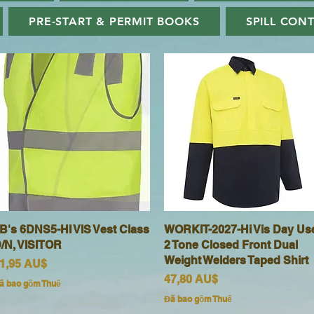
PRE-START & PERMIT BOOKS
SPILL CON
B's 6DNS5-HI VIS Vest Class
Xem nhanh
WORKIT-2027-Hi Vis Day Us
Xem nhanh
/N, VISITOR
2 Tone Closed Front Dual
Weight Welders Taped Shirt
iá
1,95 AU$
Giá
47,80 AU$
ã bao gồm Thuế
Đã bao gồm Thuế