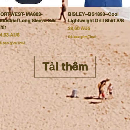
ORTWEST- MA803-
Xem nhanh
BISLEY--BS1893--Cool
Xem nhanh
ndustrial Long Sleeve D/N
Lightweight Drill Shirt S/S
hir
Giá
39,60 AU$
iá
4,93 AU$
Đã bao gồm Thuế
ã bao gồm Thuế
Tải thêm