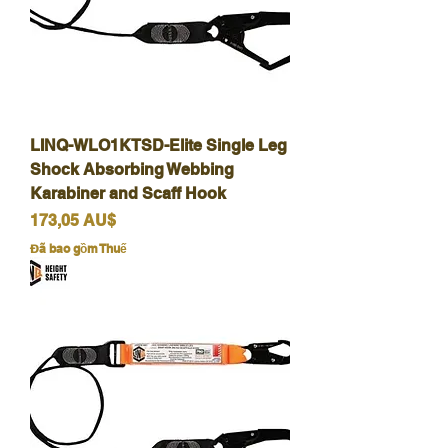
LINQ-WLO1KTSD-Elite Single Leg
Shock Absorbing Webbing
Karabiner and Scaff Hook
Giá
173,05 AU$
Đã bao gồm Thuế