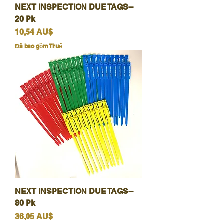
NEXT INSPECTION DUE TAGS--
20 Pk
Giá
10,54 AU$
Đã bao gồm Thuế
NEXT INSPECTION DUE TAGS--
80 Pk
Giá
36,05 AU$