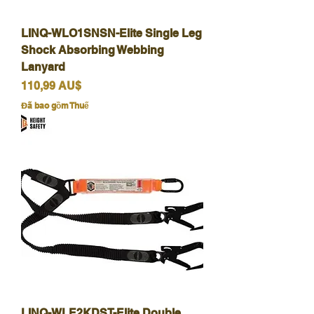
LINQ-WLO1SNSN-Elite Single Leg
Shock Absorbing Webbing
Lanyard
Giá
110,99 AU$
Đã bao gồm Thuế
LINQ-WLE2KDST-Elite Double