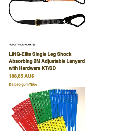
LINQ-Elite Single Leg Shock
Absorbing 2M Adjustable Lanyard
with Hardware KT/SD
Giá
188,65 AU$
Đã bao gồm Thuế