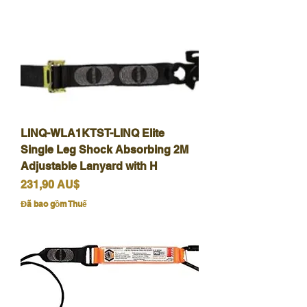
LINQ-WLA1KTST-LINQ Elite
Single Leg Shock Absorbing 2M
Adjustable Lanyard with H
Giá
231,90 AU$
Đã bao gồm Thuế