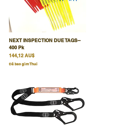
NEXT INSPECTION DUE TAGS--
400 Pk
Giá
144,12 AU$
Đã bao gồm Thuế