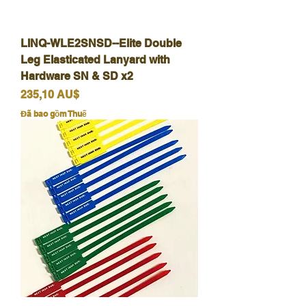
LINQ-WLE2SNSD--Elite Double
Leg Elasticated Lanyard with
Hardware SN & SD x2
Giá
235,10 AU$
Đã bao gồm Thuế