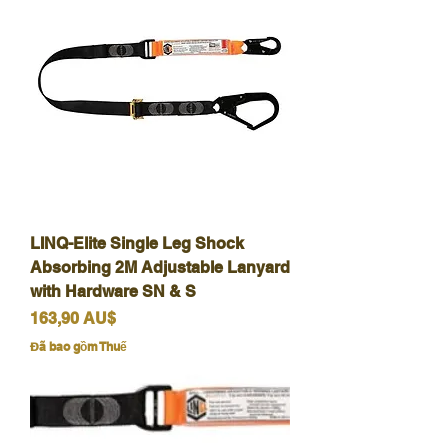
LINQ-Elite Single Leg Shock
Absorbing 2M Adjustable Lanyard
with Hardware SN & S
Giá
163,90 AU$
Đã bao gồm Thuế