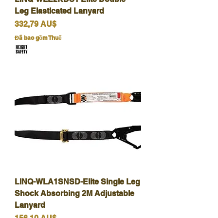
Leg Elasticated Lanyard
Giá
332,79 AU$
Đã bao gồm Thuế
LINQ-WLA1SNSD-Elite Single Leg
Shock Absorbing 2M Adjustable
Lanyard
Giá