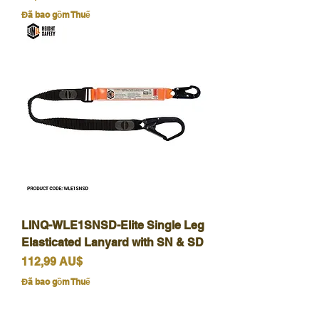
Đã bao gồm Thuế
LINQ-WLE1SNSD-Elite Single Leg
Elasticated Lanyard with SN & SD
Giá
112,99 AU$
Đã bao gồm Thuế