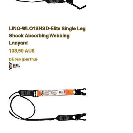
LINQ-WLO1SNSD-Elite Single Leg
Shock Absorbing Webbing
Lanyard
Giá
133,50 AU$
Đã bao gồm Thuế