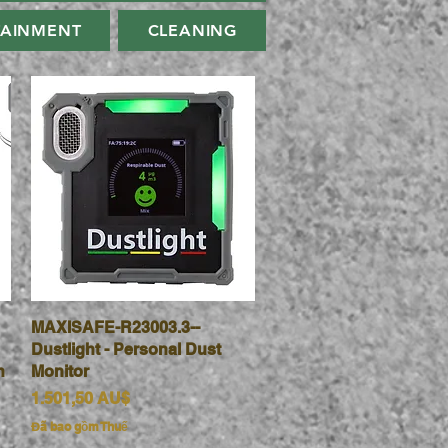
TAINMENT
CLEANING
MAXISAFE-R23003.3--
Xem nhanh
Dustlight - Personal Dust
h
Monitor
Giá
1.501,50 AU$
Đã bao gồm Thuế