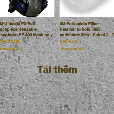
M-Ultimate FX Full
Xem nhanh
3M-Particulate Filter -
Xem nhanh
acepiece Reusable
Retainer to hold 5925
espirator FF-403 Mask only
particulate filter - Pair of 2 - 7
iá
Giá
78,85 AU$
9,50 AU$
ã bao gồm Thuế
Đã bao gồm Thuế
Tải thêm