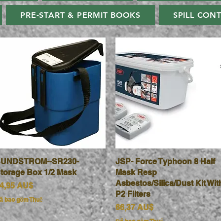
PRE-START & PERMIT BOOKS
SPILL CON
UNDSTROM--SR230-
Xem nhanh
JSP- Force Typhoon 8 Half
Xem nhanh
torage Box 1/2 Mask
Mask Resp
Asbestos/Silica/Dust Kit Wit
iá
4,95 AU$
P2 Filters
ã bao gồm Thuế
Giá
66,37 AU$