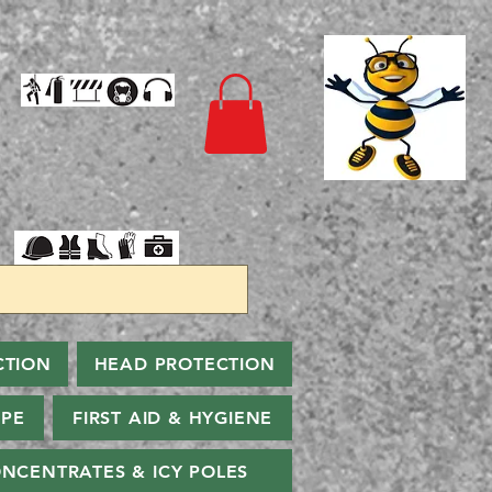
CTION
HEAD PROTECTION
PPE
FIRST AID & HYGIENE
NCENTRATES & ICY POLES