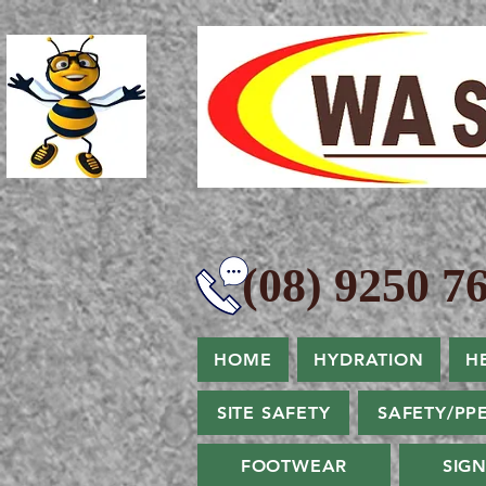
(08) 9250 76
HOME
HYDRATION
H
SITE SAFETY
SAFETY/PP
FOOTWEAR
SIG