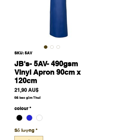
SKU: 5AV
JB's- 5AV- 490gsm
Vinyl Apron 90cm x
120cm
Giá
21,90 AU$
Đã bao gồm Thuế
colour
*
Số lượng
*