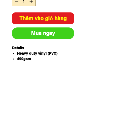
Thêm vào giỏ hàng
Mua ngay
Details
Heavy duty vinyl (PVC)
490gsm
Metal eyelets
Metal Adjustable herringbone
neck and waist straps
Measures 90cm (W) x 120cm (L)