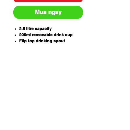
Mua ngay
2.5 litre capacity
200ml removable drink cup
Flip top drinking spout
Robust carry handle