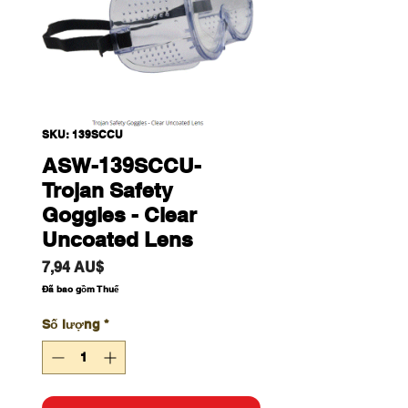
SKU: 139SCCU
ASW-139SCCU-
Trojan Safety
Goggles - Clear
Uncoated Lens
Giá
7,94 AU$
Đã bao gồm Thuế
Số lượng
*