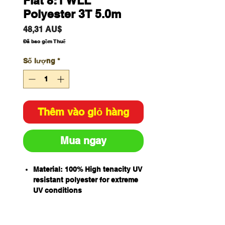
Flat 8:1 WLL
Polyester 3T 5.0m
Giá
48,31 AU$
Đã bao gồm Thuế
Số lượng
*
Thêm vào giỏ hàng
Mua ngay
Material: 100% High tenacity UV
resistant polyester for extreme
UV conditions
Double ply flat slings
Working load designated by
international protocol for load