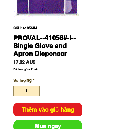
SKU: 41056#-I
PROVAL--41056#-I--
Single Glove and
Apron Dispenser
Giá
17,82 AU$
Đã bao gồm Thuế
Số lượng
*
Thêm vào giỏ hàng
Mua ngay