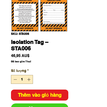
SKU: STA006
Isolation Tag –
STA006
Giá
46,95 AU$
Đã bao gồm Thuế
Số lượng
*
Thêm vào giỏ hàng