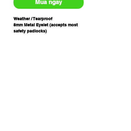
Mua ngay
Weather / Tearproof
8mm Metal Eyelet (accepts most
safety padlocks)
Nylon Tie String