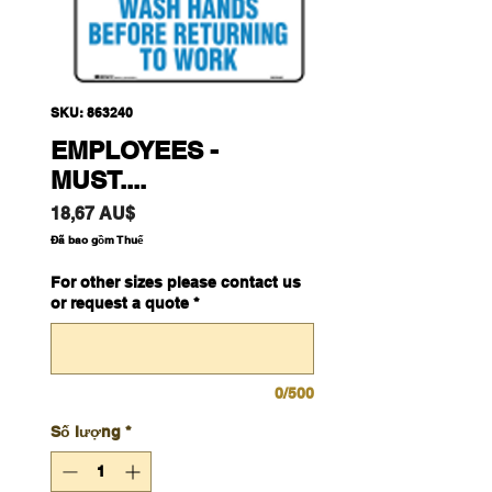
SKU: 863240
EMPLOYEES -
MUST....
Giá
18,67 AU$
Đã bao gồm Thuế
For other sizes please contact us
or request a quote
*
0/500
Số lượng
*