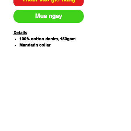
Mua ngay
Details
100% cotton denim, 150gsm
Mandarin collar
Double breasted chest
10 interchangeable buttons
Pen pocket on sleeve