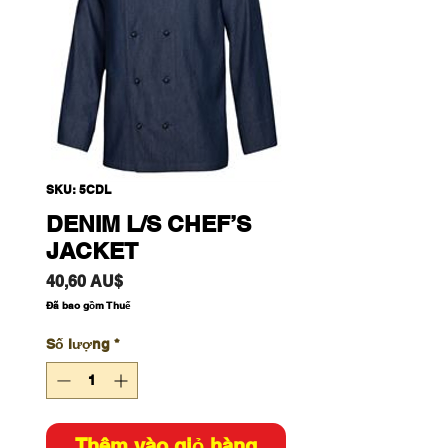
SKU: 5CDL
DENIM L/S CHEF’S
JACKET
Giá
40,60 AU$
Đã bao gồm Thuế
Số lượng
*
Thêm vào giỏ hàng