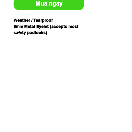
Mua ngay
Weather / Tearproof
8mm Metal Eyelet (accepts most
safety padlocks)
Nylon Tie String