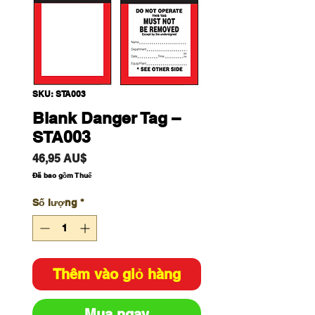
SKU: STA003
Blank Danger Tag –
STA003
Giá
46,95 AU$
Đã bao gồm Thuế
Số lượng
*
Thêm vào giỏ hàng
Mua ngay