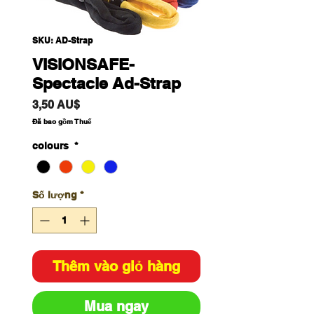
SKU: AD-Strap
VISIONSAFE-
Spectacle Ad-Strap
Giá
3,50 AU$
Đã bao gồm Thuế
colours
*
Số lượng
*
Thêm vào giỏ hàng
Mua ngay