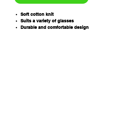
Soft cotton knit
Suits a variety of glasses
Durable and comfortable design
Fully adjustable
4 vibrant colours
Covered ends