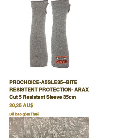
PROCHOICE-A5SLE35--BITE
RESISTENT PROTECTION- ARAX
Cut 5 Resistant Sleeve 35cm
Giá
20,25 AU$
Đã bao gồm Thuế