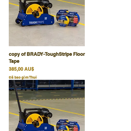
copy of BRADY-ToughStripe Floor
Tape
Giá
385,00 AU$
Đã bao gồm Thuế