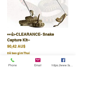
👀👍-CLEARANCE- Snake
Capture Kit--
Giá
90,42 AU$
Đã bao gồm Thuế
Phone
Email
https://www.facebook.com/wasafetyproduct