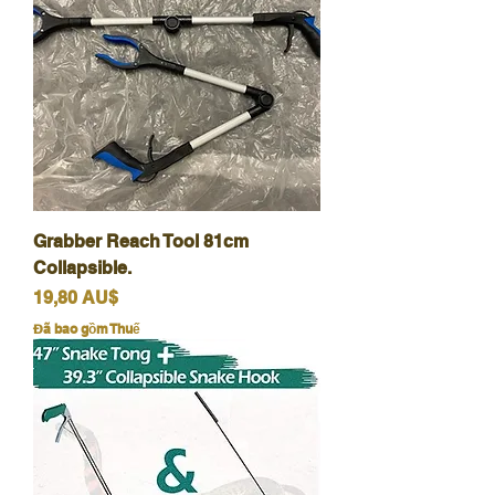
Grabber Reach Tool 81cm
Collapsible.
Giá
19,80 AU$
Đã bao gồm Thuế