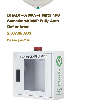
BRADY--878009--HeartSine®
Samaritan® 360P Fully-Auto
Defibrillator
Giá
2.067,65 AU$
Đã bao gồm Thuế