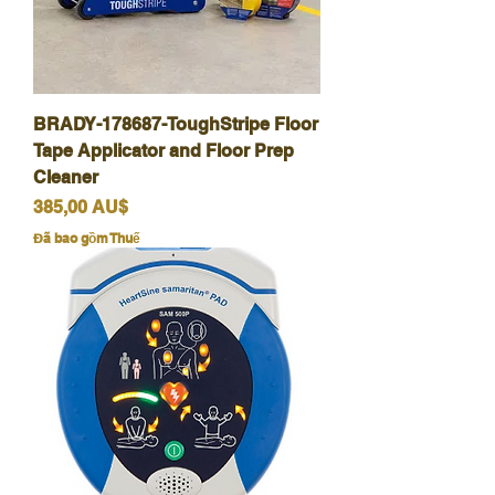
BRADY-178687-ToughStripe Floor
Tape Applicator and Floor Prep
Cleaner
Giá
385,00 AU$
Đã bao gồm Thuế