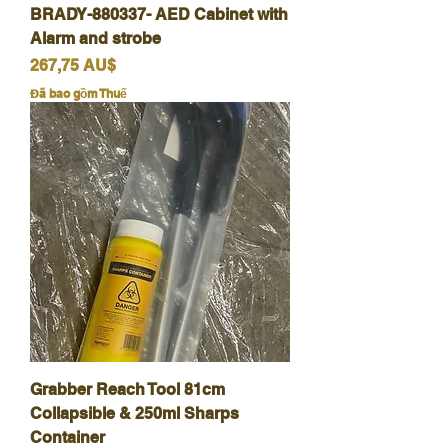
BRADY-880337- AED Cabinet with
Alarm and strobe
Giá
267,75 AU$
Đã bao gồm Thuế
Grabber Reach Tool 81cm
Collapsible & 250ml Sharps
Container