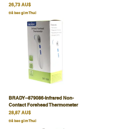
Giá
26,73 AU$
Đã bao gồm Thuế
BRADY--879086-Infrared Non-
Contact Forehead Thermometer
Giá
28,87 AU$
Đã bao gồm Thuế