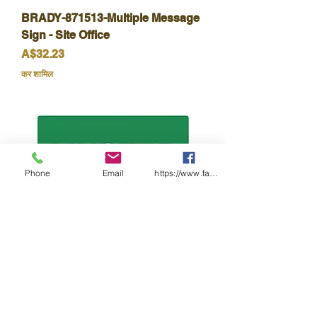
BRADY-871513-Multiple Message
Sign - Site Office
मूल्य
A$32.23
कर शामिल
Phone
Email
https://www.facebook.com/wasafetyproduct
BRADY-852622-Muster Point
(Metal)