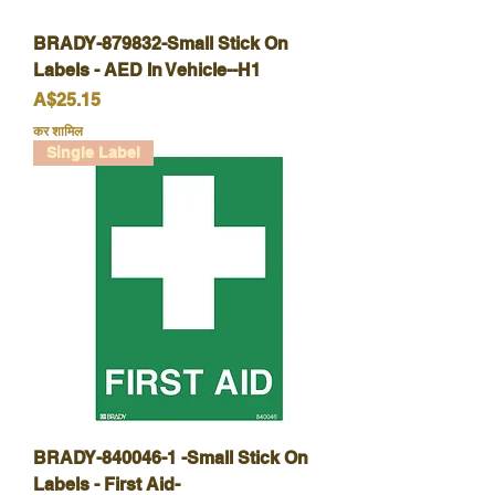
BRADY-879832-Small Stick On
Labels - AED In Vehicle--H1
मूल्य
A$25.15
कर शामिल
Single Label
BRADY-840046-1 -Small Stick On
Labels - First Aid-