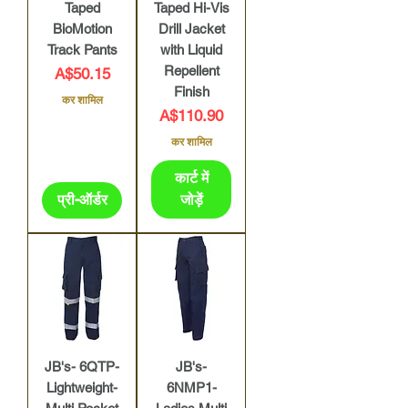
Taped
Taped Hi-Vis
BioMotion
Drill Jacket
Track Pants
with Liquid
Repellent
मूल्य
A$50.15
Finish
कर शामिल
मूल्य
A$110.90
कर शामिल
कार्ट में
प्री-ऑर्डर
जोड़ें
JB's- 6QTP-
JB's-
Lightweight-
6NMP1-