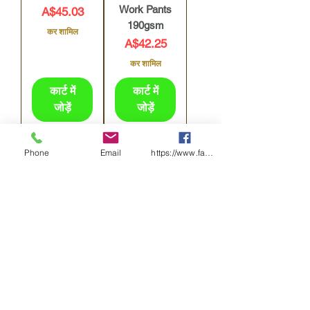
Work Pants
मूल्य
A$45.03
190gsm
कर शामिल
मूल्य
A$42.25
कर शामिल
कार्ट में
कार्ट में
जोड़ें
जोड़ें
Phone
Email
https://www.facebook.com/wasafetyproduct
BISLEY--
BISLEY--
BP6050T-
BP6050-
Taped Rough
Rough Rider
Rider Denim
denim Jean
Jean
मूल्य
A$42.95