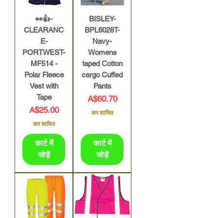
👀👍-
BISLEY-
CLEARANC
BPL6028T-
E-
Navy-
PORTWEST-
Womens
MF514 -
taped Cotton
Polar Fleece
cargo Cuffed
Vest with
Pants
Tape
मूल्य
A$60.70
मूल्य
A$25.00
कर शामिल
कर शामिल
कार्ट में
कार्ट में
जोड़ें
जोड़ें