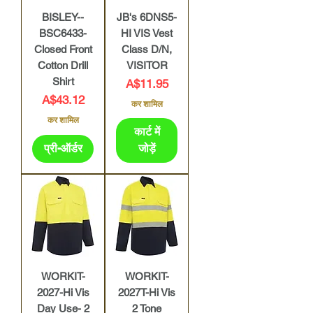
BISLEY--
JB's 6DNS5-
BSC6433-
HI VIS Vest
Closed Front
Class D/N,
Cotton Drill
VISITOR
Shirt
मूल्य
A$11.95
मूल्य
A$43.12
कर शामिल
कर शामिल
कार्ट में
प्री-ऑर्डर
जोड़ें
WORKIT-
WORKIT-
2027-Hi Vis
2027T-Hi Vis
Day Use- 2
2 Tone