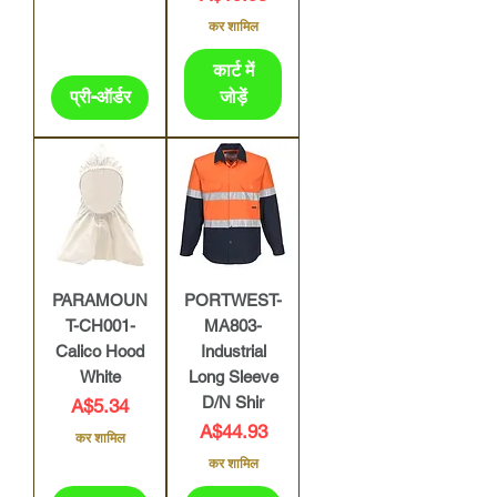
कर शामिल
कार्ट में
प्री-ऑर्डर
जोड़ें
PARAMOUN
PORTWEST-
T-CH001-
MA803-
Calico Hood
Industrial
White
Long Sleeve
D/N Shir
मूल्य
A$5.34
मूल्य
A$44.93
कर शामिल
कर शामिल