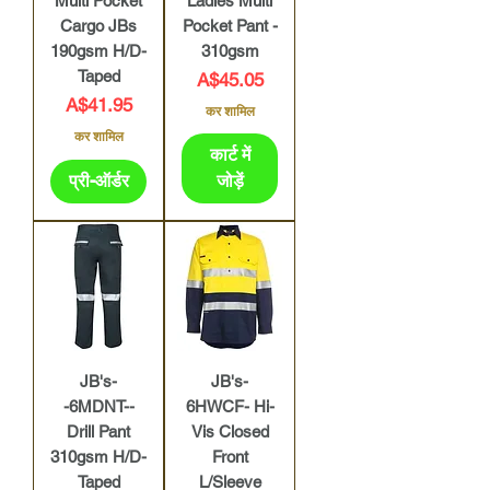
Multi Pocket
Ladies Multi
Cargo JBs
Pocket Pant -
190gsm H/D-
310gsm
Taped
मूल्य
A$45.05
मूल्य
A$41.95
कर शामिल
कर शामिल
कार्ट में
प्री-ऑर्डर
जोड़ें
JB's-
JB's-
-6MDNT--
6HWCF- Hi-
Drill Pant
Vis Closed
310gsm H/D-
Front
Taped
L/Sleeve