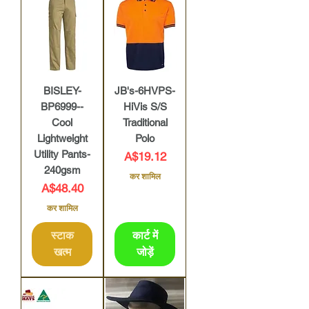
BISLEY-
JB's-6HVPS-
BP6999--
HiVis S/S
Cool
Traditional
Lightweight
Polo
Utility Pants-
मूल्य
A$19.12
240gsm
कर शामिल
मूल्य
A$48.40
कर शामिल
स्टाक
कार्ट में
खत्म
जोड़ें