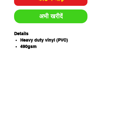
अभी खरीदें
Details
Heavy duty vinyl (PVC)
490gsm
Adjustable herringbone neck
and waist straps
Metal eyelets
60cm (W) x 90cm (L)