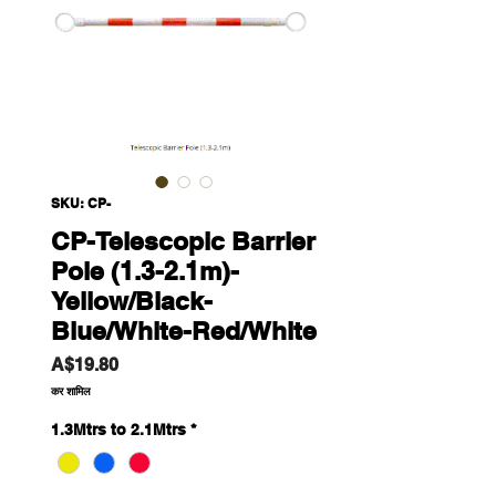
SKU: CP-
CP-Telescopic Barrier
Pole (1.3-2.1m)-
Yellow/Black-
Blue/White-Red/White
मूल्य
A$19.80
कर शामिल
1.3Mtrs to 2.1Mtrs
*