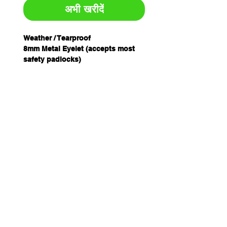
अभी खरीदें
Weather / Tearproof
8mm Metal Eyelet (accepts most
safety padlocks)
Nylon Tie String