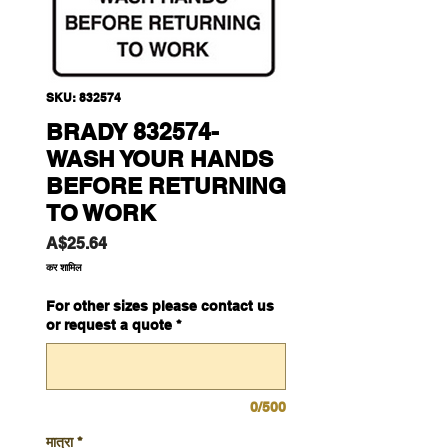
SKU: 832574
BRADY 832574-
WASH YOUR HANDS
BEFORE RETURNING
TO WORK
मूल्य
A$25.64
कर शामिल
For other sizes please contact us
or request a quote
*
0/500
मात्रा
*