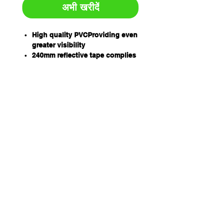
अभी खरीदें
High quality PVCProviding even
greater visibility
240mm reflective tape complies
to AS/NZS 1906.1:2007 standard